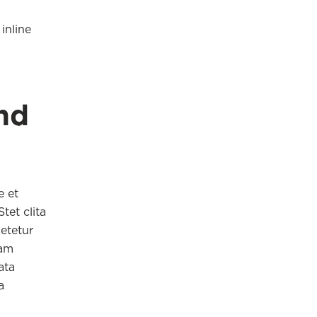
inline
nd
e et
tet clita
etetur
iam
ata
a