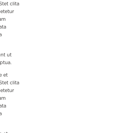
tet clita
etetur
iam
ata
a
nt ut
ptua.
e et
tet clita
etetur
iam
ata
a