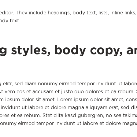
itor. They include headings, body text, lists, inline links, 
ody text.
g styles, body copy, a
g elitr, sed diam nonumy eirmod tempor invidunt ut labor
 vero eos et accusam et justo duo dolores et ea rebum. S
m ipsum dolor sit amet. Lorem ipsum dolor sit amet, cons
invidunt ut labore et dolore magna aliquyam erat, sed d
ores et ea rebum. Stet clita kasd gubergren, no sea takim
nonumy eirmod tempor invidunt ut labore et dolore magn