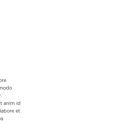
ore
ommodo
.
it anim id
labore et
ea