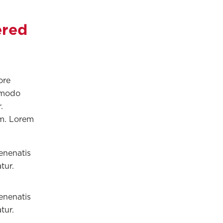
ered
ore
ommodo
.
um. Lorem
venenatis
tur.
venenatis
tur.