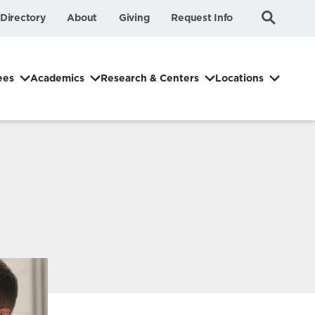
Submit
Search
Directory
About
Giving
Request Info
Search
ees
Academics
Research & Centers
Locations