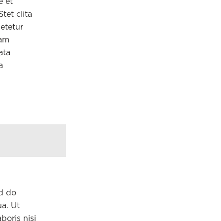
e et
tet clita
etetur
iam
ata
a
ed do
a. Ut
boris nisi